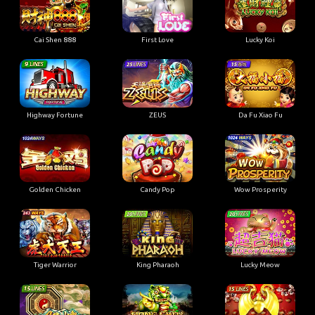
Highway Fortune
ZEUS
Da Fu Xiao Fu
Golden Chicken
Candy Pop
Wow Prosperity
Tiger Warrior
King Pharaoh
Lucky Meow
Lucky Feng Shui
Wong Choy
5 Fortune